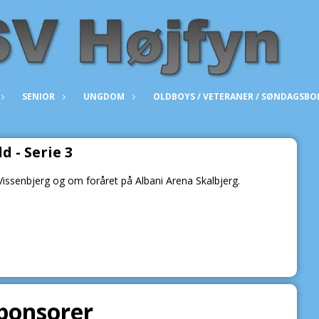
SENIOR
UNGDOM
OLDBOYS / VETERANER / SØNDAGSBO
ld - Serie 3
Vissenbjerg og om foråret på Albani Arena Skalbjerg.